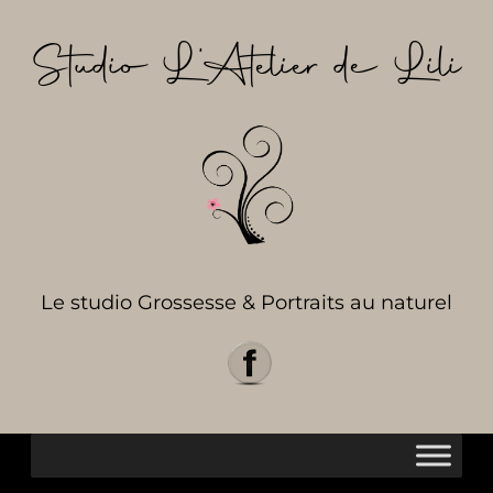
Aller
au
Studio L’Atelier de Lili
contenu
Le studio Grossesse & Portraits au naturel