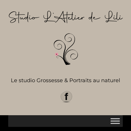
Aller
au
Studio L’Atelier de Lili
contenu
Le studio Grossesse & Portraits au naturel