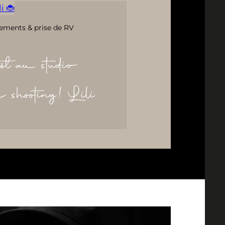
i 🐞
ements & prise de RV
ôt au studio
re shooting! Lili