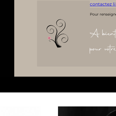
contactez lil
Pour renseign
A bient
pour vot