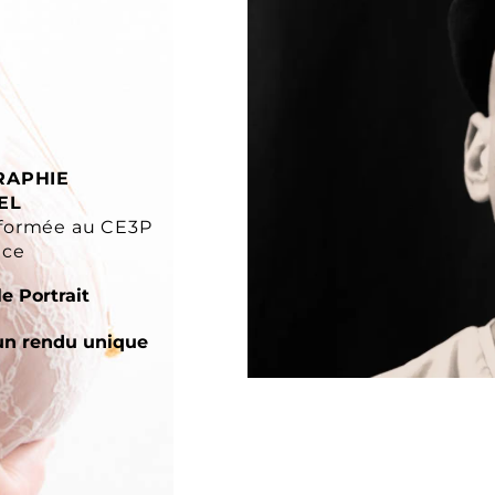
RAPHIE
EL
formée au CE3P
nce
e Portrait
un rendu unique