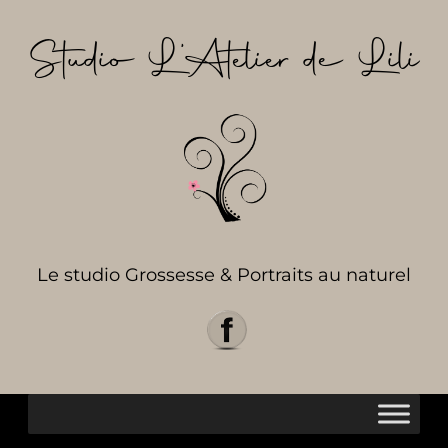
Aller
au
Studio L’Atelier de Lili
contenu
Le studio Grossesse & Portraits au naturel