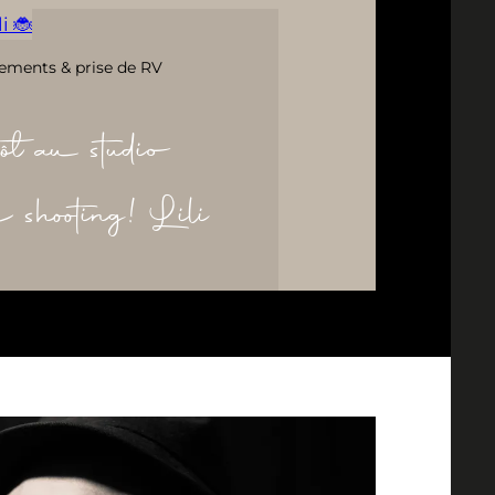
i 🐞
ements & prise de RV
ôt au studio
re shooting! Lili