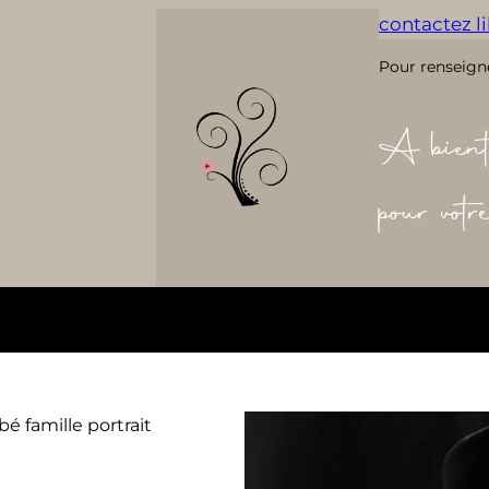
contactez lil
Pour renseign
A bient
pour vot