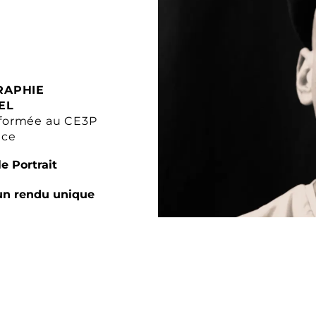
RAPHIE
EL
formée au CE3P
nce
e Portrait
un rendu unique