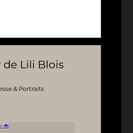
 de Lili Blois
se & Portraits
i 🐞