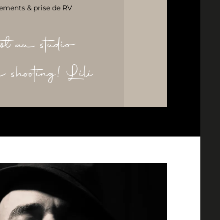
ements & prise de RV
ôt au studio
re shooting! Lili