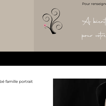
Pour renseign
A bient
pour vot