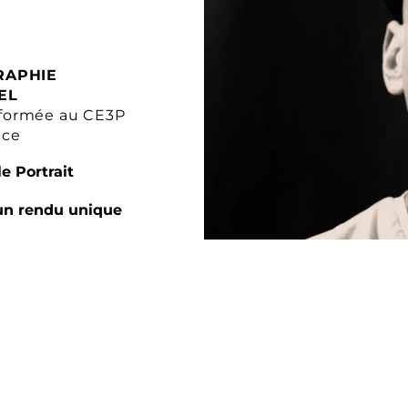
RAPHIE
EL
formée au CE3P
nce
e Portrait
un rendu unique