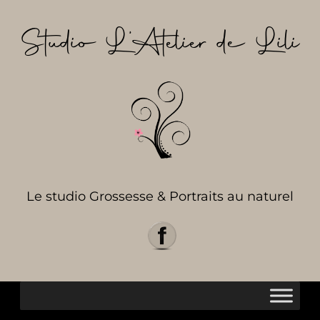
Aller
au
Studio L’Atelier de Lili
contenu
Le studio Grossesse & Portraits au naturel