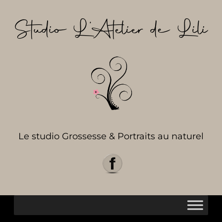
Aller
au
Studio L’Atelier de Lili
contenu
Le studio Grossesse & Portraits au naturel