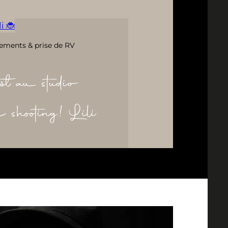
i 🐞
ements & prise de RV
ôt au studio
re shooting! Lili