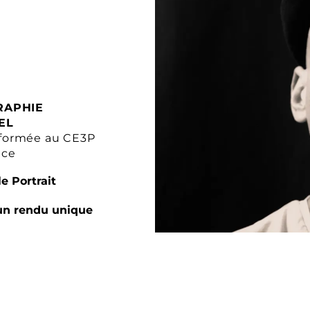
RAPHIE
EL
formée au CE3P
nce
e Portrait
un rendu unique