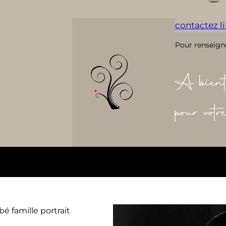
contactez lil
Pour renseign
A bient
pour vot