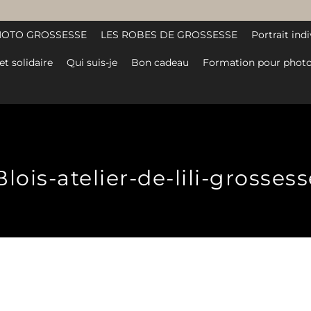
HOTO GROSSESSE
LES ROBES DE GROSSESSE
Portrait indi
et solidaire
Qui suis-je
Bon cadeau
Formation pour photo
ois-atelier-de-lili-grossess