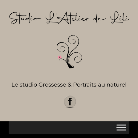
Aller
au
Studio L’Atelier de Lili
contenu
Le studio Grossesse & Portraits au naturel