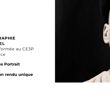
RAPHIE
EL
formée au CE3P
nce
e Portrait
un rendu unique