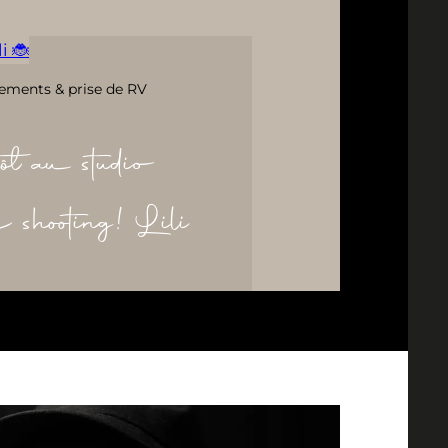
i 🐞
ements & prise de RV
ôt au studio
re shooting! Lili