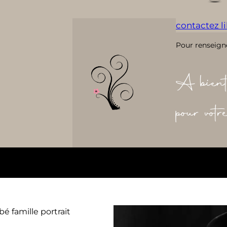
contactez lil
Pour renseign
A bient
pour vot