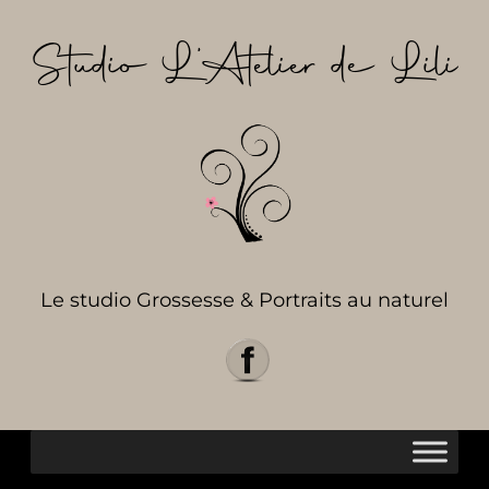
Aller
au
Studio L’Atelier de Lili
contenu
Le studio Grossesse & Portraits au naturel