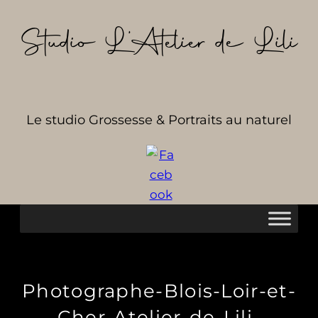
Aller
au
Studio L’Atelier de Lili
contenu
Le studio Grossesse & Portraits au naturel
Photographe-Blois-Loir-et-
Cher-Atelier-de-Lili-