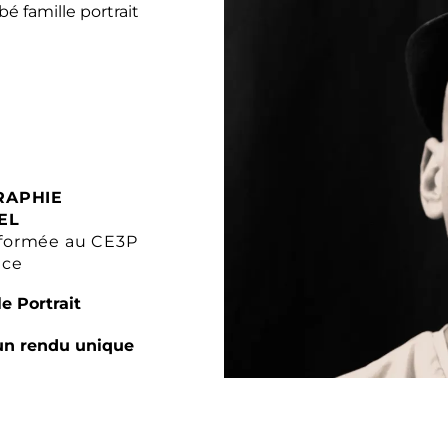
RAPHIE
EL
formée au CE3P
nce
e Portrait
un rendu unique