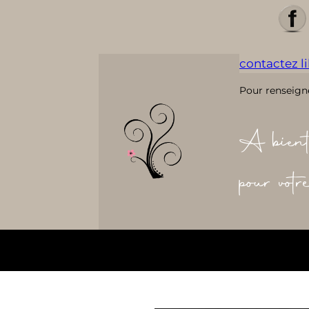
contactez lil
Pour renseign
A bient
pour vot