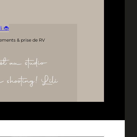
i 🐞
ements & prise de RV
ôt au studio
re shooting! Lili