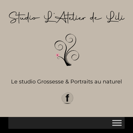
Aller
au
Studio L’Atelier de Lili
contenu
Le studio Grossesse & Portraits au naturel