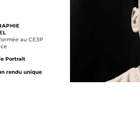
RAPHIE
EL
formée au CE3P
nce
e Portrait
un rendu unique