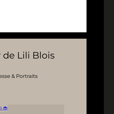
 de Lili Blois
se & Portraits
i 🐞