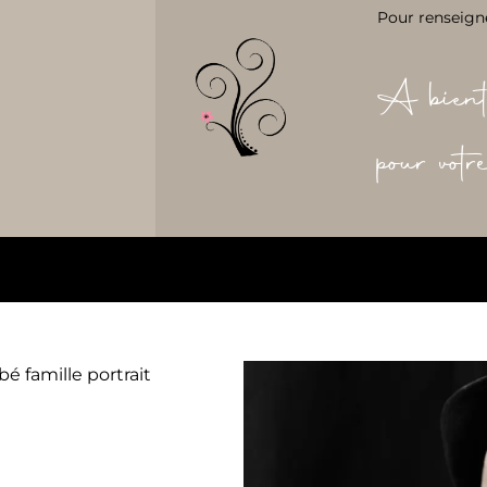
Pour renseign
A bient
pour vot