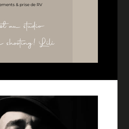
ements & prise de RV
ôt au studio
re shooting! Lili