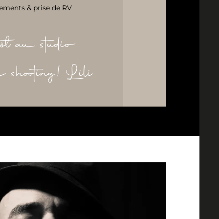
ements & prise de RV
ôt au studio
re shooting! Lili