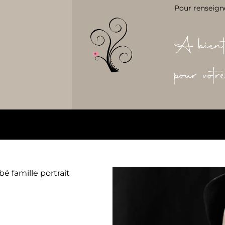
Pour renseign
A bient
pour vot