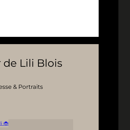
 de Lili Blois
se & Portraits
i 🐞