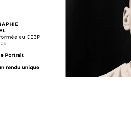
RAPHIE
EL
formée au CE3P
nce
e Portrait
un rendu unique