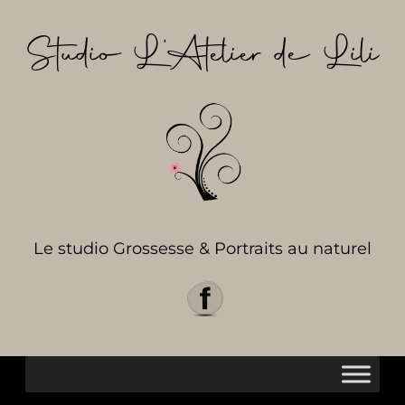
Aller
au
Studio L’Atelier de Lili
contenu
Le studio Grossesse & Portraits au naturel