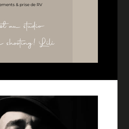
ements & prise de RV
ôt au studio
re shooting! Lili