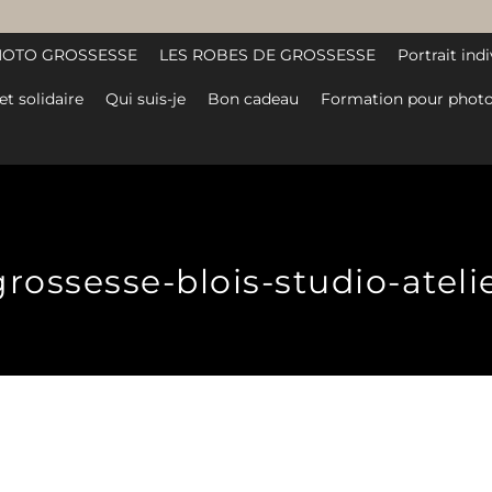
HOTO GROSSESSE
LES ROBES DE GROSSESSE
Portrait indi
et solidaire
Qui suis-je
Bon cadeau
Formation pour photo
ssesse-blois-studio-atelier