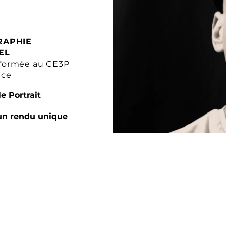
RAPHIE
EL
formée au CE3P
nce
e Portrait
un rendu unique