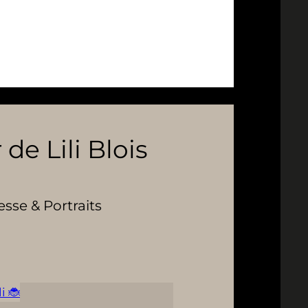
 de Lili Blois
se & Portraits
i 🐞