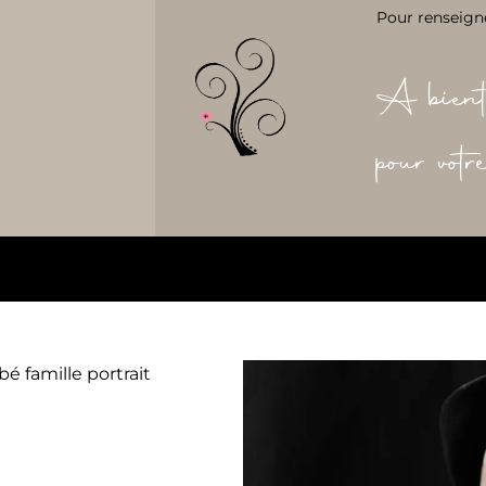
Pour renseign
A bient
pour vot