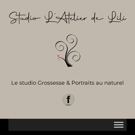
Aller
au
Studio L’Atelier de Lili
contenu
Le studio Grossesse & Portraits au naturel