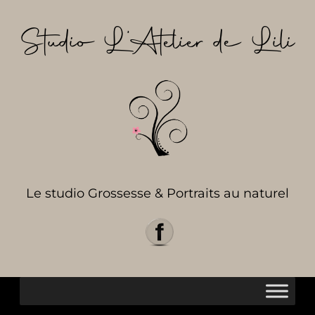
Aller
au
Studio L’Atelier de Lili
contenu
Le studio Grossesse & Portraits au naturel