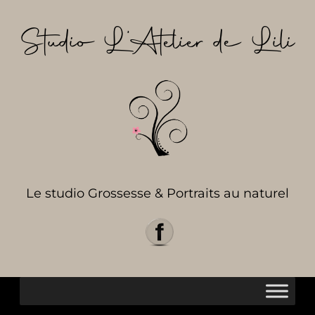
Aller
au
Studio L’Atelier de Lili
contenu
Le studio Grossesse & Portraits au naturel