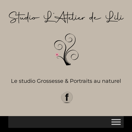
Aller
au
Studio L’Atelier de Lili
contenu
Le studio Grossesse & Portraits au naturel