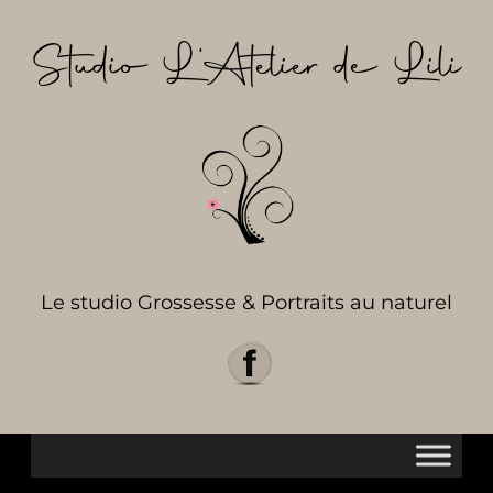
Aller
au
Studio L’Atelier de Lili
contenu
Le studio Grossesse & Portraits au naturel