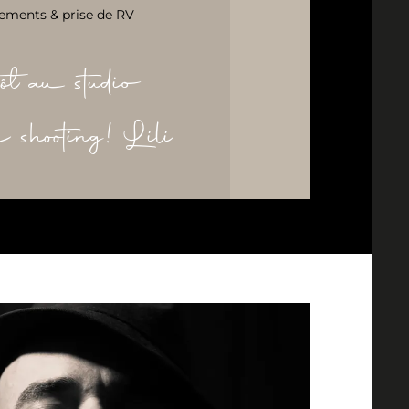
ements & prise de RV
ôt au studio
re shooting! Lili