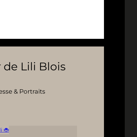
 de Lili Blois
se & Portraits
i 🐞