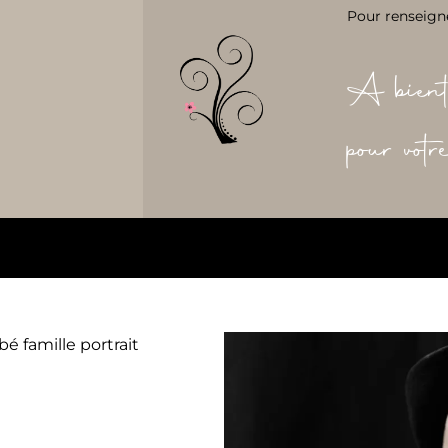
Pour renseign
A bient
pour vot