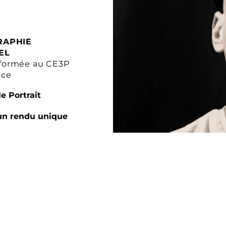
RAPHIE
EL
formée au CE3P
nce
e Portrait
un rendu unique