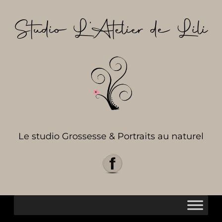
Aller
au
Studio L’Atelier de Lili
contenu
Le studio Grossesse & Portraits au naturel