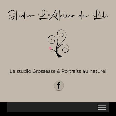
Aller
au
Studio L’Atelier de Lili
contenu
Le studio Grossesse & Portraits au naturel