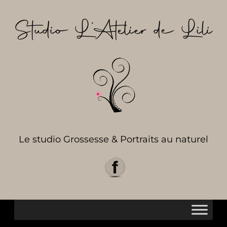
Aller
au
Studio L’Atelier de Lili
contenu
Le studio Grossesse & Portraits au naturel