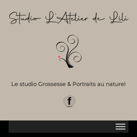
Aller
au
Studio L’Atelier de Lili
contenu
Le studio Grossesse & Portraits au naturel