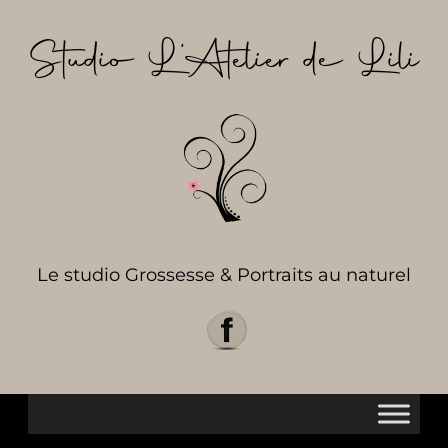
Aller
au
Studio L’Atelier de Lili
contenu
Le studio Grossesse & Portraits au naturel