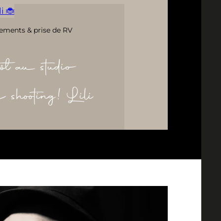
i 🐞
ements & prise de RV
ôt au studio
re shooting! Lili