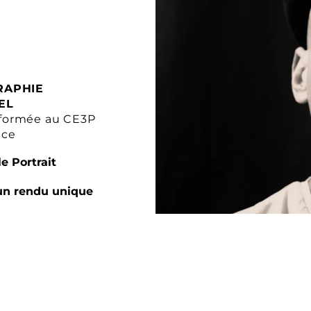
RAPHIE
EL
formée au CE3P
nce
e Portrait
un rendu unique