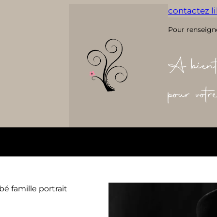
contactez lil
Pour renseign
A bient
pour vot