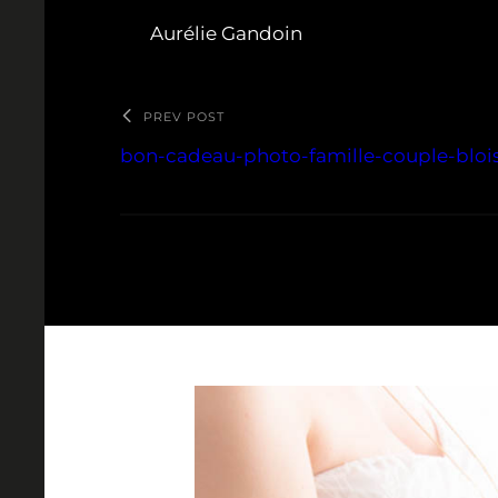
Aurélie Gandoin
PREV POST
bon-cadeau-photo-famille-couple-bloi