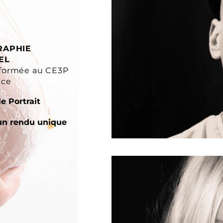
RAPHIE
EL
formée au CE3P
nce
e Portrait
un rendu unique