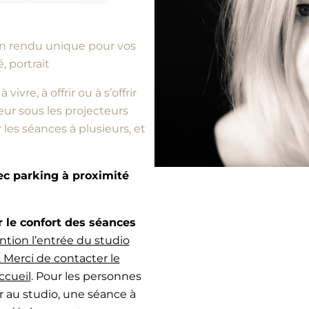
d’un rendu unique pour vos
, portrait
vre, à offrir ou à s’offrir
ur sous les projecteurs
es séances à plusieurs, et
vec parking à proximité
e confort des séances
ntion l’entrée du studio
 Merci de contacter le
ccueil
. Pour les personnes
r au studio, une séance à