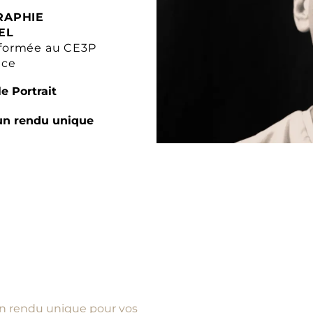
RAPHIE
EL
formée au CE3P
nce
e Portrait
un rendu unique
d’un rendu unique pour vos