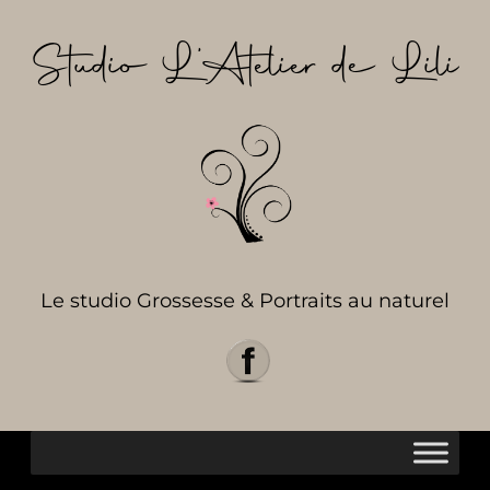
Aller
au
Studio L’Atelier de Lili
contenu
Le studio Grossesse & Portraits au naturel