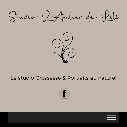
Aller
au
Studio L’Atelier de Lili
contenu
Le studio Grossesse & Portraits au naturel