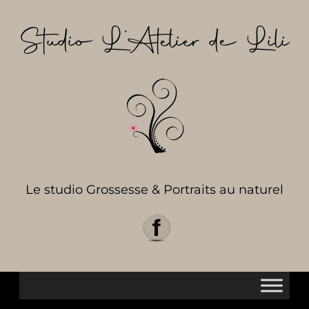
Aller
au
Studio L’Atelier de Lili
contenu
Le studio Grossesse & Portraits au naturel