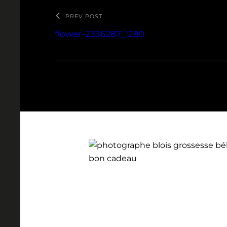
PREV POST
flower-2336287_1280