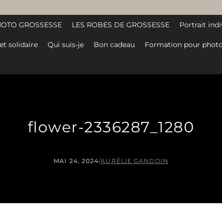
HOTO GROSSESSE
LES ROBES DE GROSSESSE
Portrait indi
et solidaire
Qui suis-je
Bon cadeau
Formation pour photo
flower-2336287_1280
MAI 24, 2024
/
AURÉLIE GANDOIN