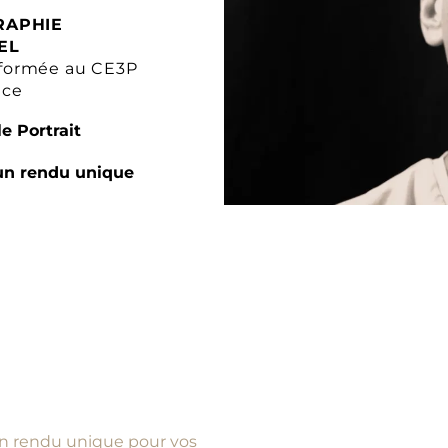
RAPHIE
EL
formée au CE3P
nce
e Portrait
un rendu unique
d’un rendu unique pour vos