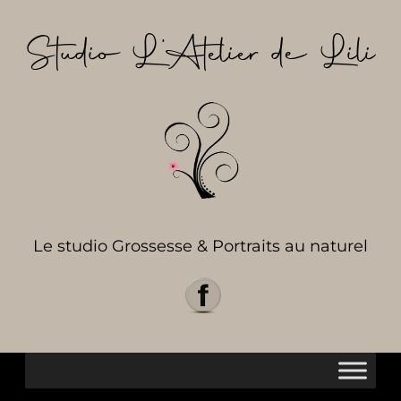
Aller
au
Studio L’Atelier de Lili
contenu
Le studio Grossesse & Portraits au naturel