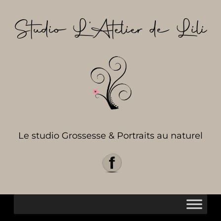
Aller
au
Studio L’Atelier de Lili
contenu
Le studio Grossesse & Portraits au naturel