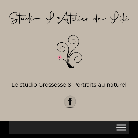
Aller
au
Studio L’Atelier de Lili
contenu
Le studio Grossesse & Portraits au naturel