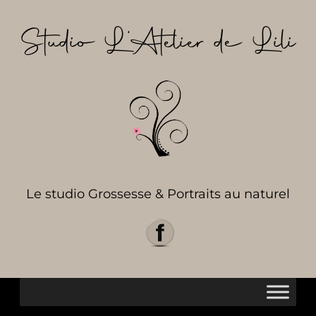
Aller
au
Studio L’Atelier de Lili
contenu
Le studio Grossesse & Portraits au naturel