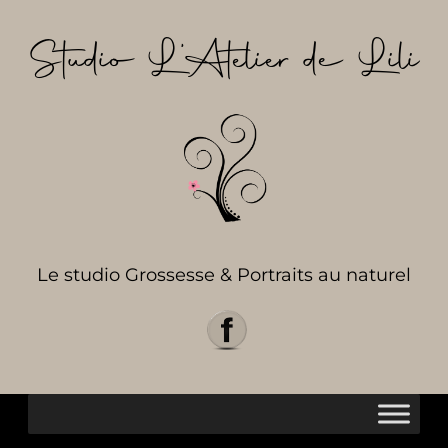
Aller
au
Studio L’Atelier de Lili
contenu
Le studio Grossesse & Portraits au naturel